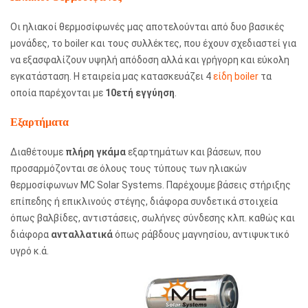
Οι ηλιακοί θερμοσίφωνές μας αποτελούνται από δυο βασικές
μονάδες, το boiler και τους συλλέκτες, που έχουν σχεδιαστεί για
να εξασφαλίζουν υψηλή απόδοση αλλά και γρήγορη και εύκολη
εγκατάσταση. Η εταιρεία μας κατασκευάζει 4
είδη boiler
τα
οποία παρέχονται με
10ετή εγγύηση
.
Εξαρτήματα
Διαθέτουμε
πλήρη γκάμα
εξαρτημάτων και βάσεων, που
προσαρμόζονται σε όλους τους τύπους των ηλιακών
θερμοσίφωνων MC Solar Systems. Παρέχουμε βάσεις στήριξης
επίπεδης ή επικλινούς στέγης, διάφορα συνδετικά στοιχεία
όπως βαλβίδες, αντιστάσεις, σωλήνες σύνδεσης κλπ. καθώς και
διάφορα
ανταλλατικά
όπως ράβδους μαγνησίου, αντιψυκτικό
υγρό κ.ά.