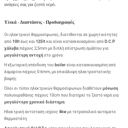
ανάγκες σας για ζεστό νερό.
Υλικά - Διαστάσεις - Προδιαγραφές
Οι ηλεκτρικοί θερμοσίφωνες, διατίθενται σε χωρητικότητες
από
10lt
έως και
125lt
και είναι κατασκευασμένοι από
D.C.P.
χάλυβα
πάχους 2,5mm με διπλή επίστρωση σμάλτου για
μεγαλύτερη αντοχή
στο χρόνο.
Η εξωτερική επένδυση του
boiler
είναι κατασκευασμένη από
λαμαρίνα πάχους 0.6mm, με επικάλυψη ηλεκτροστατικής
βαφής.
Όλοι οι τύποι ηλεκτρικών θερμοσίφωνων διαθέτουν
μόνωση
πολυουρεθάνης πάχους 10cm που διατηρεί το ζεστό νερό για
μεγαλύτερο χρονικό διάστημα
.
Ηλεκτρική αντίσταση ισχύος
4kw
με τετραπολικό αυτόματο
θερμοστάτη.