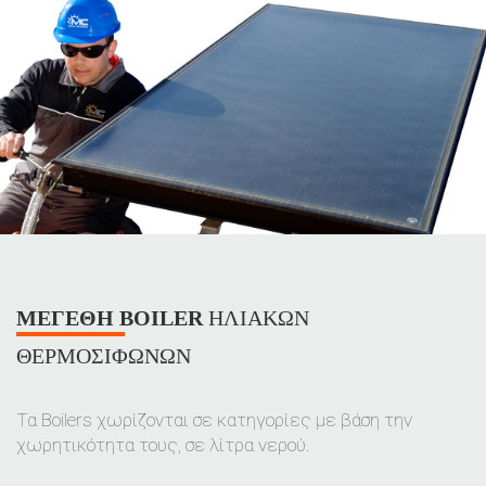
ΜΕΓΈΘΗ BOILER
ΗΛΙΑΚΏΝ
ΘΕΡΜΟΣΊΦΩΝΩΝ
Τα Boilers χωρίζονται σε κατηγορίες με βάση την
χωρητικότητα τους, σε λίτρα νερού.