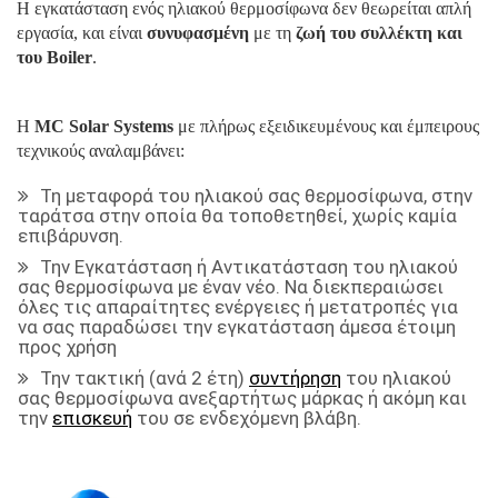
Η εγκατάσταση ενός ηλιακού θερμοσίφωνα δεν θεωρείται απλή
εργασία, και είναι
συνυφασμένη
με τη
ζωή του συλλέκτη και
του Boiler
.
Η
MC Solar Systems
με πλήρως εξειδικευμένους και έμπειρους
τεχνικούς αναλαμβάνει:
Τη μεταφορά του ηλιακού σας θερμοσίφωνα, στην
ταράτσα στην οποία θα τοποθετηθεί, χωρίς καμία
επιβάρυνση.
Την Εγκατάσταση ή Αντικατάσταση του ηλιακού
σας θερμοσίφωνα με έναν νέο. Να διεκπεραιώσει
όλες τις απαραίτητες ενέργειες ή μετατροπές για
να σας παραδώσει την εγκατάσταση άμεσα έτοιμη
προς χρήση
Την τακτική (ανά 2 έτη)
συντήρηση
του ηλιακού
σας θερμοσίφωνα ανεξαρτήτως μάρκας ή ακόμη και
την
επισκευή
του σε ενδεχόμενη βλάβη.