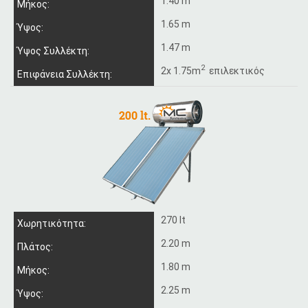
1.40 m
Μήκος:
1.65 m
Ύψος:
1.47 m
Ύψος Συλλέκτη:
2
2x 1.75m
επιλεκτικός
Επιφάνεια Συλλέκτη:
270 lt
Χωρητικότητα:
2.20 m
Πλάτος:
1.80 m
Μήκος:
2.25 m
Ύψος: